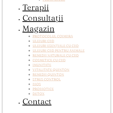
Terapii
Consultații
Magazin
PROTOCOLUL COIMBRA
ULEIURI CBD
ULEIURI ESENȚIALE CU CBD
ULEIURI CBD PENTRU ANIMALE
REMEDII NATURALE CU CBD
COSMETICE CU CBD
IMUNITATE
VITALITATE QUINTON
REMEDII QUINTON
STRES CONTROL
BIOS
PROBIOTICE
DETOX
Contact