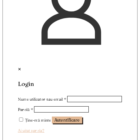
✕
Login
Nume utilizator sau email
*
Parolă
*
Ține-mă minte
Autentificare
Ai uitat parola?