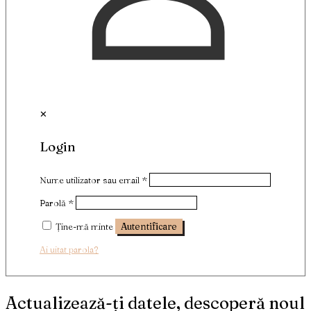
✕
Login
Nume utilizator sau email
*
Parolă
*
Ține-mă minte
Autentificare
Ai uitat parola?
Actualizează-ți datele, descoperă noul