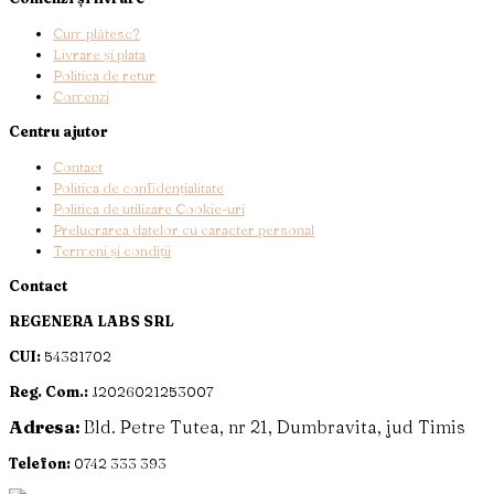
Cum plătesc?
Livrare și plata
Politica de retur
Comenzi
Centru ajutor
Contact
Politica de confidențialitate
Politica de utilizare Cookie-uri
Prelucrarea datelor cu caracter personal
Termeni și condiții
Contact
REGENERA LABS SRL
CUI:
54381702
Reg. Com.:
J2026021253007
Adresa:
Bld. Petre Tutea, nr 21, Dumbravita, jud Timis
Telefon:
0742 333 393