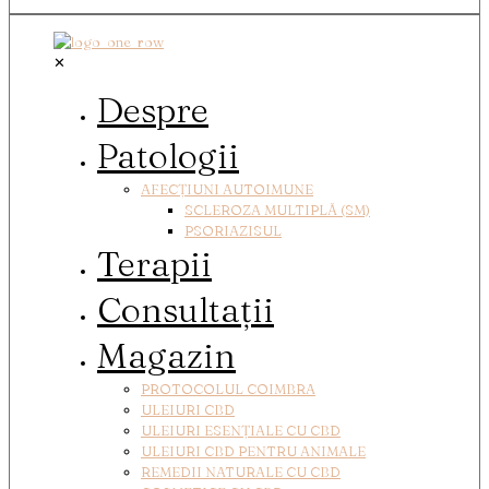
✕
Despre
Patologii
AFECȚIUNI AUTOIMUNE
SCLEROZA MULTIPLĂ (SM)
PSORIAZISUL
Terapii
Consultații
Magazin
PROTOCOLUL COIMBRA
ULEIURI CBD
ULEIURI ESENȚIALE CU CBD
ULEIURI CBD PENTRU ANIMALE
REMEDII NATURALE CU CBD