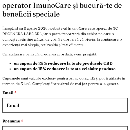
operator ImunoCare și bucură-te de
beneficii speciale
Începând cu 8 aprilie 2026, website-ul ImunoCare este operat de SC
REGENERA LABS SRL, iar o parte importantă din echipa pe care o
cunoașteți rămâne alături de voi. Ne dorim să vă oferim în continuare o
experiență mai simplă, mai rapidă și mai eficientă.
Ca mulțumire pentru încrederea acordată, v-am pregătit:
un cupon de 25% reducere la toate produsele CBD
un cupon de 15% reducere la toate celelalte produse
Cupoanele sunt valabile exclusiv pentru prima comandă și pot fi utilizate în
termen de 3 luni.. Completați formularul de mai jos pentru a le genera.
Email
*
Prenume
*