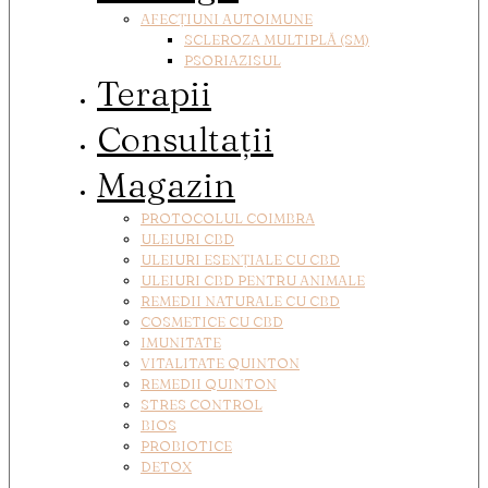
AFECȚIUNI AUTOIMUNE
SCLEROZA MULTIPLĂ (SM)
PSORIAZISUL
Terapii
Consultații
Magazin
PROTOCOLUL COIMBRA
ULEIURI CBD
ULEIURI ESENȚIALE CU CBD
ULEIURI CBD PENTRU ANIMALE
REMEDII NATURALE CU CBD
COSMETICE CU CBD
IMUNITATE
VITALITATE QUINTON
REMEDII QUINTON
STRES CONTROL
BIOS
PROBIOTICE
DETOX