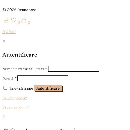
© 2026 Imunocare
0
0
0,00 lei
✕
Autentificare
Nume utilizator sau email
*
Parolă
*
Ține-mă minte
Autentificare
Ai uitat parola?
Creezi un cont?
✕