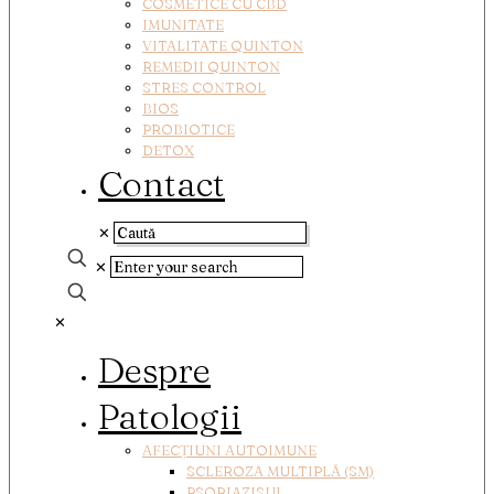
COSMETICE CU CBD
IMUNITATE
VITALITATE QUINTON
REMEDII QUINTON
STRES CONTROL
BIOS
PROBIOTICE
DETOX
Contact
✕
✕
✕
Despre
Patologii
AFECȚIUNI AUTOIMUNE
SCLEROZA MULTIPLĂ (SM)
PSORIAZISUL