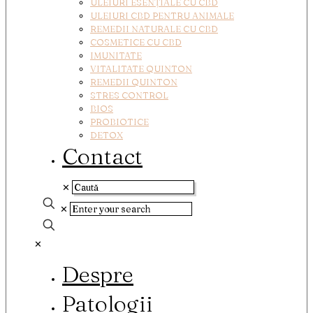
ULEIURI ESENȚIALE CU CBD
ULEIURI CBD PENTRU ANIMALE
REMEDII NATURALE CU CBD
COSMETICE CU CBD
IMUNITATE
VITALITATE QUINTON
REMEDII QUINTON
STRES CONTROL
BIOS
PROBIOTICE
DETOX
Contact
✕
✕
✕
Despre
Patologii