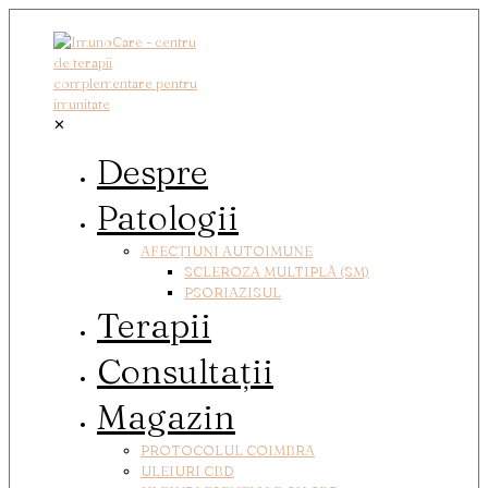
✕
Despre
Patologii
AFECȚIUNI AUTOIMUNE
SCLEROZA MULTIPLĂ (SM)
PSORIAZISUL
Terapii
Consultații
Magazin
PROTOCOLUL COIMBRA
ULEIURI CBD